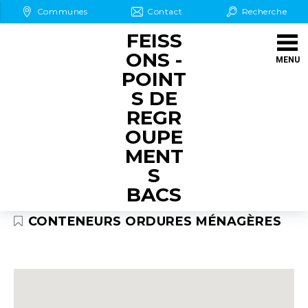
Aller au Menu
Aller au contenu
Communes
Contact
Recherche
Aller à la recherche
FEISS
ONS -
MENU
POINT
S DE
REGR
OUPE
MENT
S
BACS
CONTENEURS ORDURES MÉNAGÈRES