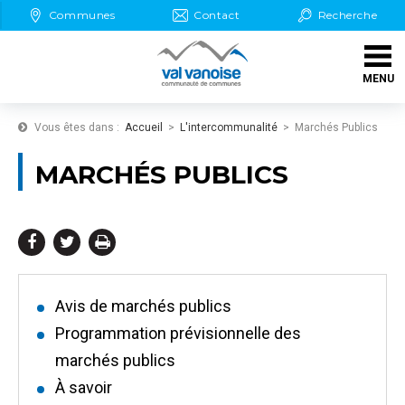
Aller au Menu
Aller au contenu
Communes
Contact
Recherche
Aller aux démarches en ligne
MENU
Aller à la recherche
Vous êtes dans :
Accueil
L'intercommunalité
Marchés Publics
MARCHÉS PUBLICS
Partager
Partager
Imprimer



sur
sur
Facebook
Twitter
Avis de marchés publics
Programmation prévisionnelle des
marchés publics
À savoir