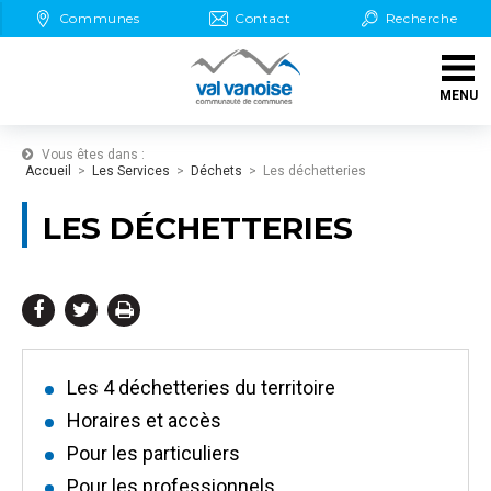
Aller au Menu
Aller au contenu
Communes
Contact
Recherche
Aller aux démarches en ligne
MENU
Aller à la recherche
Vous êtes dans :
Accueil
Les Services
Déchets
Les déchetteries
LES DÉCHETTERIES
Partager
Partager
Imprimer



sur
sur
Facebook
Twitter
Les 4 déchetteries du territoire
Horaires et accès
Pour les particuliers
Pour les professionnels