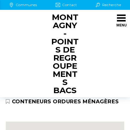
Aller au Menu
Aller au contenu
Communes
Contact
Recherche
Aller à la recherche
MONT
AGNY
MENU
-
POINT
S DE
REGR
OUPE
MENT
S
BACS
CONTENEURS ORDURES MÉNAGÈRES