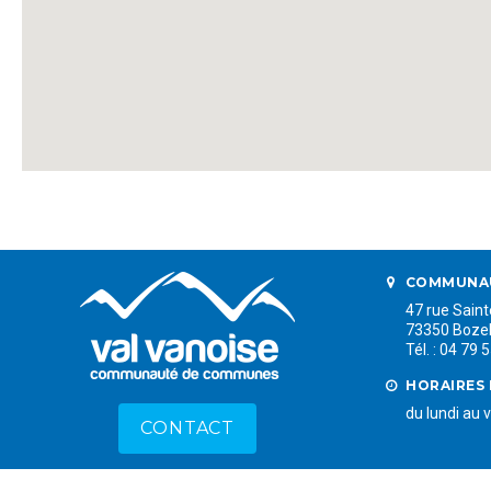
COMMUNAU
47 rue Sain
73350 Boze
Tél. : 04 79 
HORAIRES 
du lundi au 
CONTACT