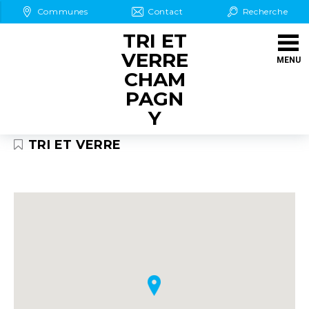
Aller au Menu
Aller au contenu
Communes
Contact
Recherche
Aller à la recherche
TRI ET
VERRE
MENU
CHAM
PAGN
Y
TRI ET VERRE