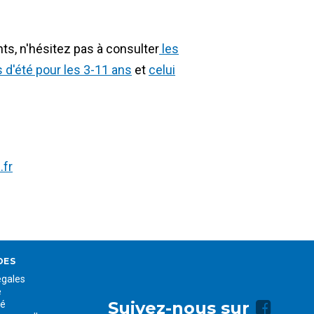
s, n'hésitez pas à consulter
les
'été pour les 3-11 ans
et
celui
.fr
DES
égales
e
Face
Suivez-nous sur
té
