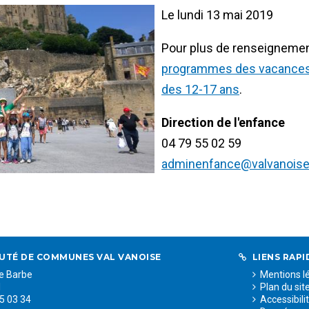
Le lundi 13 mai 2019
Pour plus de renseignement
programmes des vacances d
des 12-17 ans
.
Direction de l'enfance
04 79 55 02 59
adminenfance@valvanoise
TÉ DE COMMUNES VAL VANOISE
LIENS RAPI
te Barbe
Mentions l
l
Plan du sit
55 03 34
Accessibili