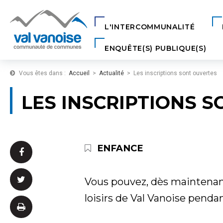
Aller au Menu
Aller au contenu
Aller a
L'INTERCOMMUNALITÉ
ENQUÊTE(S) PUBLIQUE(S)
Vous êtes dans :
Accueil
Actualité
Les inscriptions sont ouvertes
LES INSCRIPTIONS 
THÉMATIQUE :
ENFANCE
Partager

sur
Partager

Vous pouvez, dès maintenant,
Facebook
loisirs de Val Vanoise pendan
sur
Imprimer
