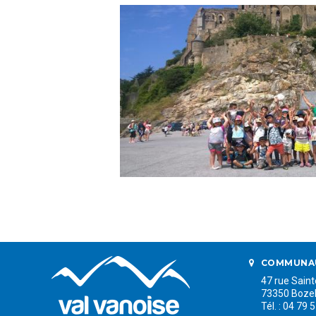
Twitter
COMMUNAU
47 rue Sain
73350 Boze
Tél. : 04 79 