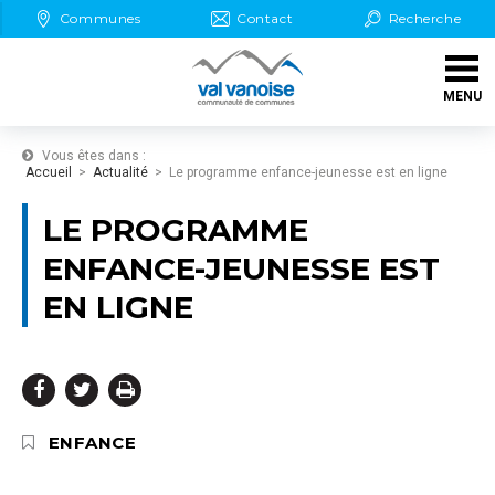
Aller au Menu
Aller au contenu
Communes
Contact
Recherche
Aller aux démarches en ligne
MENU
Aller à la recherche
Vous êtes dans :
Accueil
Actualité
Le programme enfance-jeunesse est en ligne
LE PROGRAMME
ENFANCE-JEUNESSE EST
EN LIGNE
Partager
Partager
Imprimer



sur
sur
THÉMATIQUE :
ENFANCE
Facebook
Twitter