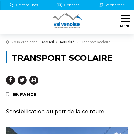
Aller au Menu
Aller au contenu
Communes
Contact
Recherche
Aller aux démarches en ligne
MENU
Aller à la recherche
Vous êtes dans :
Accueil
Actualité
Transport scolaire
TRANSPORT SCOLAIRE
Partager
Partager
Imprimer



sur
sur
THÉMATIQUE :
ENFANCE
Facebook
Twitter
Sensibilisation au port de la ceinture