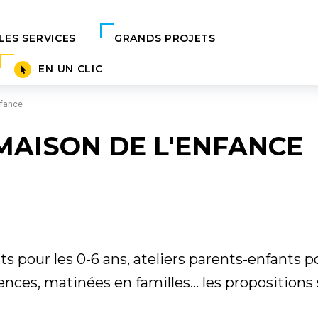
ux démarches en ligne
Aller à la recherche
LES SERVICES
GRANDS PROJETS
EN UN CLIC
nfance
AISON DE L'ENFANCE
s pour les 0-6 ans, ateliers parents-enfants po
ences, matinées en familles... les proposition