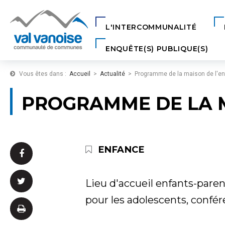
Aller au Menu
Aller au contenu
Aller a
L'INTERCOMMUNALITÉ
ENQUÊTE(S) PUBLIQUE(S)
Vous êtes dans :
Accueil
Actualité
Programme de la maison de l'e
PROGRAMME DE LA M
THÉMATIQUE :
ENFANCE
Partager

sur
Partager

Lieu d'accueil enfants-parent
Facebook
pour les adolescents, confér
sur
Imprimer
