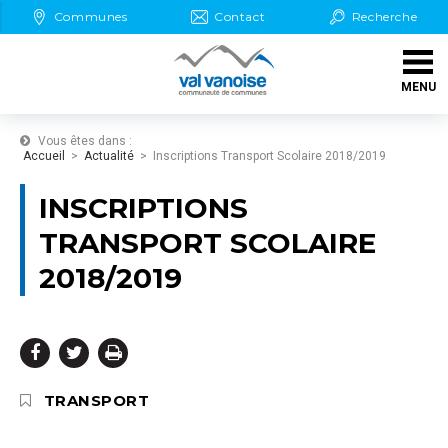
Aller au Menu
Aller au contenu
Communes
Contact
Recherche
Aller aux démarches en ligne
MENU
Aller à la recherche
Vous êtes dans :
Accueil
Actualité
Inscriptions Transport Scolaire 2018/2019
INSCRIPTIONS
TRANSPORT SCOLAIRE
2018/2019
Partager
Partager
Imprimer



sur
sur
THÉMATIQUE :
TRANSPORT
Facebook
Twitter